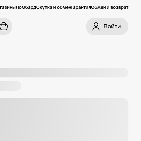
газины
Ломбард
Скупка и обмен
Гарантия
Обмен и возврат
Войти