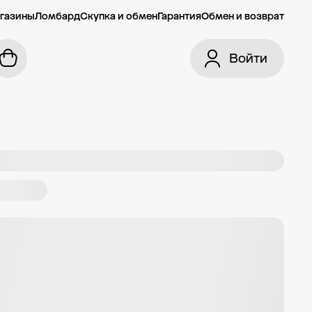
газины
Ломбард
Скупка и обмен
Гарантия
Обмен и возврат
Войти