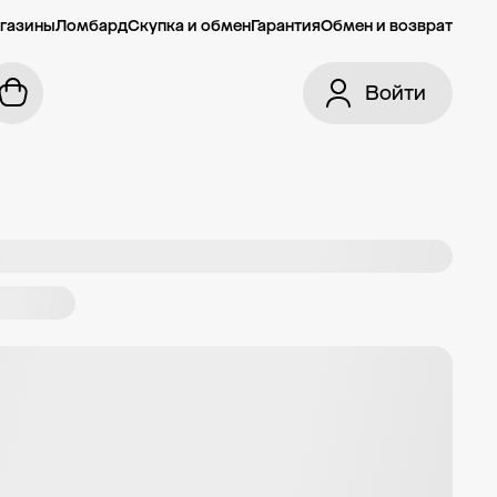
газины
Ломбард
Скупка и обмен
Гарантия
Обмен и возврат
Войти