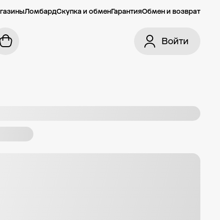
газины
Ломбард
Скупка и обмен
Гарантия
Обмен и возврат
Войти