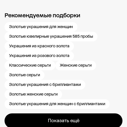
Рекомендуемые подборки
Новости компании
Журнал ЗОЛОТОЙ
Блог
Карьера в 585 Золотой
Золотые украшения для женщин
Золотые ювелирные украшения 585 пробы
Украшения из красного золота
Украшения из розового золота
Классические серьги
Женские серьги
Золотые серьги
Золотые украшения с бриллиантами
Золотые женские серьги
Золотые украшения для женщин с бриллиантами
Показать ещё