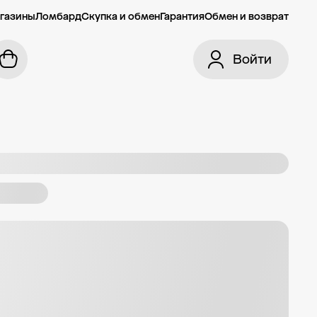
газины
Ломбард
Скупка и обмен
Гарантия
Обмен и возврат
Войти