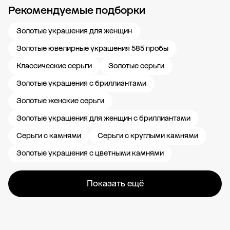
Рекомендуемые подборки
Новости компании
Журнал ЗОЛОТОЙ
Блог
Карьера в 585 Золотой
Золотые украшения для женщин
Золотые ювелирные украшения 585 пробы
Классические серьги
Золотые серьги
Золотые украшения с бриллиантами
Золотые женские серьги
Золотые украшения для женщин с бриллиантами
Серьги с камнями
Серьги с круглыми камнями
Золотые украшения с цветными камнями
Показать ещё