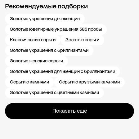
Рекомендуемые подборки
Новости компании
Журнал ЗОЛОТОЙ
Блог
Карьера в 585 Золотой
Золотые украшения для женщин
Золотые ювелирные украшения 585 пробы
Классические серьги
Золотые серьги
Золотые украшения с бриллиантами
Золотые женские серьги
Золотые украшения для женщин с бриллиантами
Серьги с камнями
Серьги с круглыми камнями
Золотые украшения с цветными камнями
Показать ещё