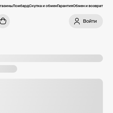
газины
Ломбард
Скупка и обмен
Гарантия
Обмен и возврат
Войти