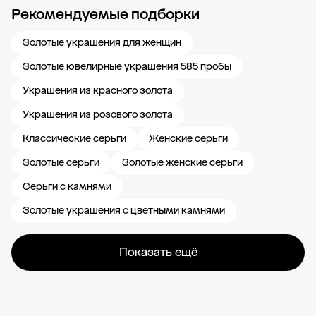
Рекомендуемые подборки
Новости компании
Журнал ЗОЛОТОЙ
Блог
Карьера в 585 Золотой
Золотые украшения для женщин
Золотые ювелирные украшения 585 пробы
Украшения из красного золота
Украшения из розового золота
Классические серьги
Женские серьги
Золотые серьги
Золотые женские серьги
Серьги с камнями
Золотые украшения с цветными камнями
Показать ещё