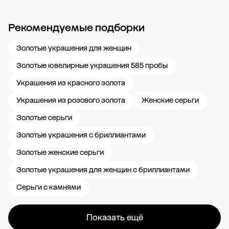
Рекомендуемые подборки
Новости компании
Журнал ЗОЛОТОЙ
Блог
Карьера в 585 Золотой
Золотые украшения для женщин
Золотые ювелирные украшения 585 пробы
Украшения из красного золота
Украшения из розового золота
Женские серьги
Золотые серьги
Золотые украшения с бриллиантами
Золотые женские серьги
Золотые украшения для женщин с бриллиантами
Серьги с камнями
Показать ещё