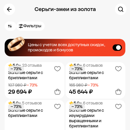
Серьги-змеи из золота
Фильтры
Цены с учетом всех доступных скидок,
промокодов и бонусов
5.0
• 23 отзыва
5.0
• 6 отзывов
− 73%
− 73%
Золотые серьги с
Золотые серьги с
бриллиантами
бриллиантами
107 980 ₽
− 73%
165 980 ₽
− 73%
29 694 ₽
45 644 ₽
5.0
• 5 отзывов
5.0
• 6 отзывов
− 73%
− 73%
Добавить в корзину
Добавить в корзину
Золотые серьги с
Золотые серьги с
бриллиантами
изумрудами
выращенными и
бриллиантами