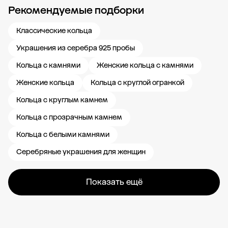
Рекомендуемые подборки
Новости компании
Журнал ЗОЛОТОЙ
Блог
Карьера в 585 Золотой
Классические кольца
Украшения из серебра 925 пробы
Кольца с камнями
Женские кольца с камнями
Женские кольца
Кольца с круглой огранкой
Кольца с круглым камнем
Кольца с прозрачным камнем
Кольца с белыми камнями
Серебряные украшения для женщин
Показать ещё