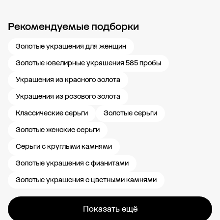
Рекомендуемые подборки
Новости компании
Журнал ЗОЛОТОЙ
Блог
Карьера в 585 Золотой
Золотые украшения для женщин
Золотые ювелирные украшения 585 пробы
Украшения из красного золота
Украшения из розового золота
Классические серьги
Золотые серьги
Золотые женские серьги
Серьги с круглыми камнями
Золотые украшения с фианитами
Золотые украшения с цветными камнями
Показать ещё