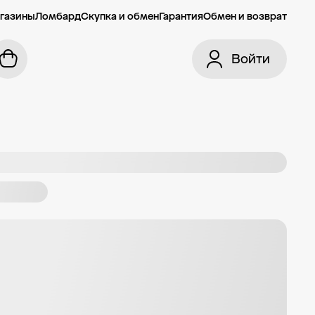
газины
Ломбард
Скупка и обмен
Гарантия
Обмен и возврат
Войти