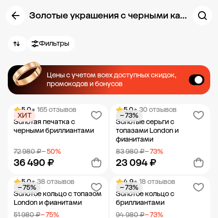
Золотые украшения с черными камнями
Фильтры
Цены с учетом всех доступных скидок,
промокодов и бонусов
5.0
• 165 отзывов
5.0
• 30 отзывов
ХИТ
− 73%
Золотая печатка с
Золотые серьги с
черными бриллиантами
топазами London и
фианитами
72 980 ₽
− 50%
83 980 ₽
− 73%
36 490 ₽
23 094 ₽
5.0
• 38 отзывов
4.9
• 18 отзывов
− 75%
− 73%
Добавить в корзину
Добавить в корзину
Золотое кольцо с топазом
Золотое кольцо с
London и фианитами
бриллиантами
51 980 ₽
− 75%
94 980 ₽
− 73%