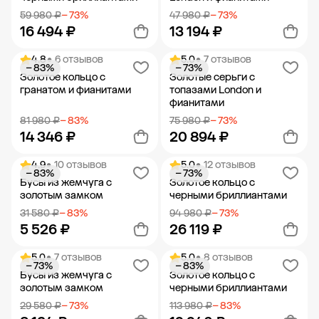
59 980 ₽
− 73%
47 980 ₽
− 73%
16 494 ₽
13 194 ₽
4.8
• 6 отзывов
5.0
• 7 отзывов
− 83%
− 73%
Добавить в корзину
Добавить в корзину
Золотое кольцо с
Золотые серьги с
гранатом и фианитами
топазами London и
фианитами
81 980 ₽
− 83%
75 980 ₽
− 73%
14 346 ₽
20 894 ₽
4.9
• 10 отзывов
5.0
• 12 отзывов
− 83%
− 73%
Добавить в корзину
Добавить в корзину
Бусы из жемчуга с
Золотое кольцо с
золотым замком
черными бриллиантами
31 580 ₽
− 83%
94 980 ₽
− 73%
5 526 ₽
26 119 ₽
5.0
• 7 отзывов
5.0
• 8 отзывов
− 73%
− 83%
Добавить в корзину
Добавить в корзину
Бусы из жемчуга с
Золотое кольцо с
золотым замком
черными бриллиантами
29 580 ₽
− 73%
113 980 ₽
− 83%