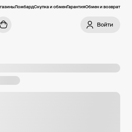
газины
Ломбард
Скупка и обмен
Гарантия
Обмен и возврат
Войти