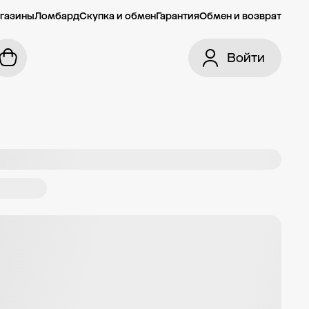
газины
Ломбард
Скупка и обмен
Гарантия
Обмен и возврат
Войти