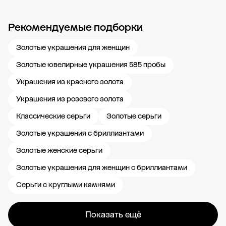
Рекомендуемые подборки
Новости компании
Журнал ЗОЛОТОЙ
Блог
Карьера в 585 Золотой
Золотые украшения для женщин
Золотые ювелирные украшения 585 пробы
Украшения из красного золота
Украшения из розового золота
Классические серьги
Золотые серьги
Золотые украшения с бриллиантами
Золотые женские серьги
Золотые украшения для женщин с бриллиантами
Серьги с круглыми камнями
Показать ещё