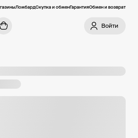
газины
Ломбард
Скупка и обмен
Гарантия
Обмен и возврат
Войти