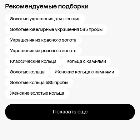
Рекомендуемые подборки
Новости компании
Журнал ЗОЛОТОЙ
Блог
Карьера в 585 Золотой
Золотые украшения для женщин
Золотые ювелирные украшения 585 пробы
Украшения из красного золота
Украшения из розового золота
Классические кольца
Кольца с камнями
Золотые кольца
Женские кольца с камнями
Золотые кольца 585 пробы
Женские золотые кольца
Показать ещё