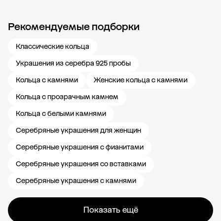
Рекомендуемые подборки
Новости компании
Журнал ЗОЛОТОЙ
Блог
Карьера в 585 Золотой
Классические кольца
Украшения из серебра 925 пробы
Кольца с камнями
Женские кольца с камнями
Кольца с прозрачным камнем
Кольца с белыми камнями
Серебряные украшения для женщин
Серебряные украшения с фианитами
Серебряные украшения со вставками
Серебряные украшения с камнями
Показать ещё