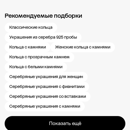
Рекомендуемые подборки
Новости компании
Журнал ЗОЛОТОЙ
Блог
Карьера в 585 Золотой
Классические кольца
Украшения из серебра 925 пробы
Кольца с камнями
Женские кольца с камнями
Кольца с прозрачным камнем
Кольца с белыми камнями
Серебряные украшения для женщин
Серебряные украшения с фианитами
Серебряные украшения со вставками
Серебряные украшения с камнями
Показать ещё