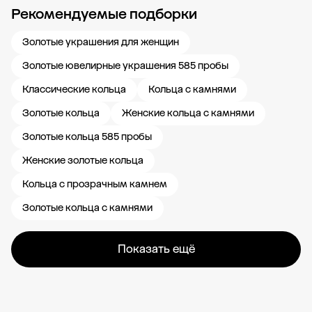
Рекомендуемые подборки
Новости компании
Журнал ЗОЛОТОЙ
Блог
Карьера в 585 Золотой
Золотые украшения для женщин
Золотые ювелирные украшения 585 пробы
Классические кольца
Кольца с камнями
Золотые кольца
Женские кольца с камнями
Золотые кольца 585 пробы
Женские золотые кольца
Кольца с прозрачным камнем
Золотые кольца с камнями
Показать ещё