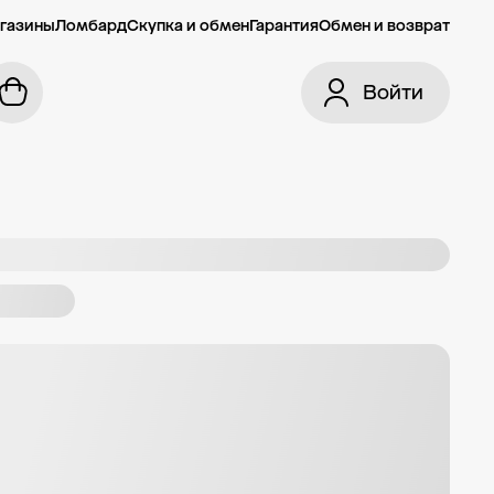
газины
Ломбард
Скупка и обмен
Гарантия
Обмен и возврат
Войти