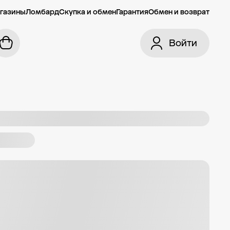
газины
Ломбард
Скупка и обмен
Гарантия
Обмен и возврат
Войти