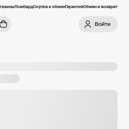
газины
Ломбард
Скупка и обмен
Гарантия
Обмен и возврат
Войти