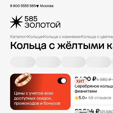
8 800 5555 585
Москва
Каталог
Кольца
Кольца с камнями
Кольца с цвет
Кольца с жёлтыми 
2 490 ₽
4 980 ₽
ХИТ
Серебряное кольц
фианитами
Цены с учетом всех
5.0
• 49 отзывов
доступных скидок,
промокодов и бонусов
33 544 ₽
Добавить в к
121 98