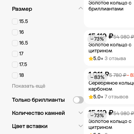
Золотое кольцо с
Размер
бриллиантами
15.5
16
15 119 ₽
Добавить в к
54 980 ₽
− 73%
16.5
Золотое кольцо с
цитрином
17
5.0
• 3 отзыва
17.5
1 011 ₽
Добавить в к
18
5 780 ₽
− 
− 83%
Серебряное кольц
Показать ещё
карбоном
5.0
• 7 отзывов
Только бриллианты
15 119 ₽
Количество камней
Добавить в к
54 980 ₽
− 73%
Золотое кольцо с
Россыпь
49
Цвет вставки
цитрином