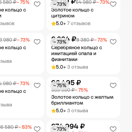
15 119 ₽
ить в корзину
Добавить в корзину
6 580 ₽
− 75%
54 980 ₽
− 73%
− 73%
е кольцо с
Золотое кольцо с
и
цитрином
тзывов
5.0
• 7 отзывов
2 304 ₽
ить в корзину
Добавить в корзину
3 980 ₽
− 73%
8 380 ₽
− 73%
− 73%
е кольцо с
Серебряное кольцо с
имитацией опала и
фианитами
тзыва
5.0
• 3 отзыва
96 495 ₽
ить в корзину
Добавить в корзину
4 980 ₽
− 73%
− 75%
385 980 ₽
− 75%
е кольцо с
Золотое кольцо с желтым
бриллиантом
тзыва
5.0
• 3 отзыва
274 994 ₽
ить в корзину
Добавить в корзину
16 580 ₽
− 83%
− 73%