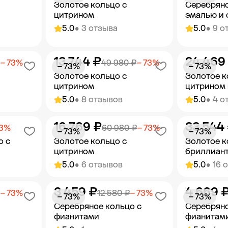
Золотое кольцо с
Серебряно
цитрином
эмалью и
5.0
• 3 отзыва
5.0
• 9 о
13 744 ₽
24 469
орзину
Добавить в корзину
Добав
− 73%
49 980 ₽
− 73%
− 73%
− 73%
Золотое кольцо с
Золотое к
цитрином
цитрином 
5.0
• 8 отзывов
5.0
• 4 о
16 769 ₽
33 544
орзину
Добавить в корзину
Добав
83%
60 980 ₽
− 73%
− 73%
− 73%
о с
Золотое кольцо с
Золотое к
цитрином
бриллиан
5.0
• 6 отзывов
5.0
• 16 
3 459 ₽
4 669 
орзину
Добавить в корзину
Добав
− 73%
12 580 ₽
− 73%
− 73%
− 73%
Серебряное кольцо с
Серебряно
фианитами
фианитам