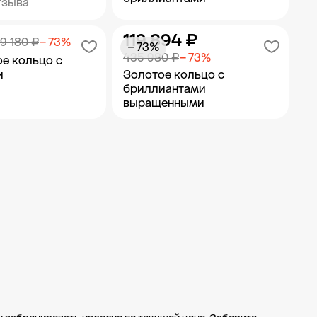
тзыва
119 894 ₽
ить в корзину
Добавить в корзину
9 180 ₽
− 73%
− 73%
435 980 ₽
− 73%
е кольцо с
и
Золотое кольцо с
бриллиантами
выращенными
ить в корзину
Добавить в корзину