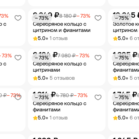
2 249 ₽
19 245 
орзину
Добавить в корзину
Добав
73%
8 180 ₽
− 73%
− 73%
− 75%
о с
Серебряное кольцо с
Золотое к
цитрином и фианитами
цитрином 
5.0
• 1 отзыв
5.0
• 6 о
2 194 ₽
1 395 ₽
орзину
Добавить в корзину
Добав
− 73%
7 980 ₽
− 73%
− 73%
− 75%
о с
Серебряное кольцо с
Серебряно
цитринами
фианитам
5.0
• 5 отзывов
5.0
• 5 о
1 314 ₽
1 745 ₽
орзину
Добавить в корзину
Добав
0 ₽
− 73%
4 780 ₽
− 73%
− 73%
− 75%
Серебряное кольцо с
Серебряно
фианитами
фианитам
5.0
• 1 отзыв
5.0
• 6 о