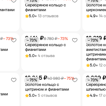
− 73%
− 75%
Серебряное кольцо с
Золотое к
иантами
фианитами
цирконие
5.0
• 13 отзывов
4.9
• 14 
2 414 ₽
16 219 
орзину
Добавить в корзину
Добав
 ₽
− 73%
8 780 ₽
− 73%
− 73%
− 73%
Серебряное кольцо с
Золотое к
тами
фианитами
аметистам
цитринами
5.0
• 4 отзыва
фианитам
5.0
• 12 
10 245 ₽
2 029 
орзину
Добавить в корзину
Добав
40 980 ₽
− 75%
− 75%
− 73%
Золотое кольцо с
Серебряно
цитрином и фианитами
шпинелью
тами
5.0
• 5 отзывов
4.9
• 17 