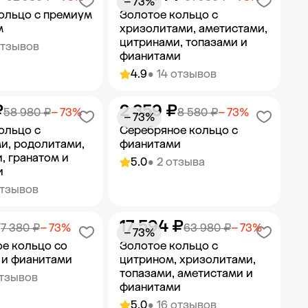
− 73%
ольцо с премиум
Золотое кольцо с
м
хризолитами, аметистами,
цитринами, топазами и
отзывов
фианитами
4.9
• 14 отзывов
₽
2 359 ₽
ить в корзину
Добавить в корзину
58 980 ₽
− 73%
8 580 ₽
− 73%
− 73%
ольцо с
Серебряное кольцо с
и, родолитами,
фианитами
, гранатом и
5.0
• 2 отзыва
и
отзывов
₽
17 594 ₽
ить в корзину
Добавить в корзину
7 380 ₽
− 73%
63 980 ₽
− 73%
− 73%
е кольцо со
Золотое кольцо с
 и фианитами
цитрином, хризолитами,
топазами, аметистами и
отзывов
фианитами
5.0
• 16 отзывов