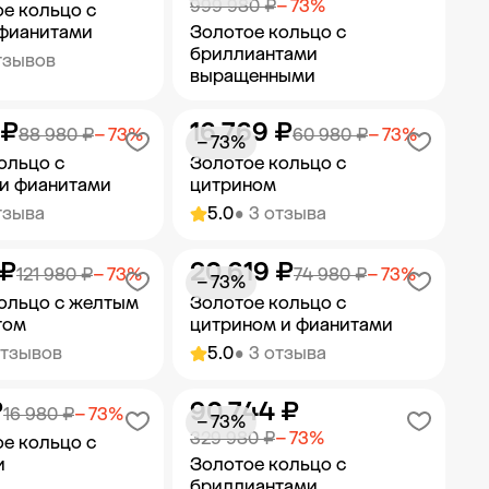
999 980 ₽
− 73%
е кольцо с
 фианитами
Золотое кольцо с
бриллиантами
тзывов
выращенными
 ₽
16 769 ₽
ить в корзину
Добавить в корзину
88 980 ₽
− 73%
60 980 ₽
− 73%
− 73%
ольцо с
Золотое кольцо с
и фианитами
цитрином
тзыва
5.0
• 3 отзыва
 ₽
20 619 ₽
ить в корзину
Добавить в корзину
121 980 ₽
− 73%
74 980 ₽
− 73%
− 73%
ольцо с желтым
Золотое кольцо с
том
цитрином и фианитами
отзывов
5.0
• 3 отзыва
₽
90 744 ₽
ить в корзину
Добавить в корзину
16 980 ₽
− 73%
− 73%
329 980 ₽
− 73%
е кольцо с
и
Золотое кольцо с
бриллиантами