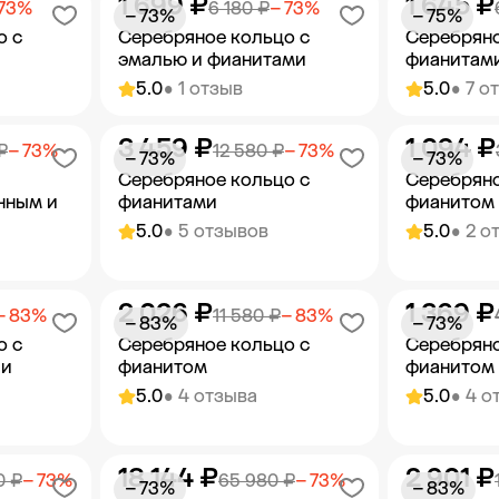
1 699 ₽
1 645 ₽
орзину
Добавить в корзину
Добав
 73%
6 180 ₽
− 73%
− 73%
− 75%
о с
Серебряное кольцо с
Серебряно
эмалью и фианитами
фианитам
5.0
• 1 отзыв
5.0
• 7 о
3 459 ₽
1 094 ₽
орзину
Добавить в корзину
Добав
₽
− 73%
12 580 ₽
− 73%
− 73%
− 73%
Серебряное кольцо с
Серебряно
нным и
фианитами
фианитом
5.0
• 5 отзывов
5.0
• 2 о
2 026 ₽
1 369 ₽
орзину
Добавить в корзину
Добав
− 83%
11 580 ₽
− 83%
− 83%
− 73%
о с
Серебряное кольцо с
Серебряно
 и
фианитом
фианитом
5.0
• 4 отзыва
5.0
• 4 о
18 144 ₽
2 901 ₽
орзину
Добавить в корзину
Добав
0 ₽
− 73%
65 980 ₽
− 73%
− 73%
− 83%