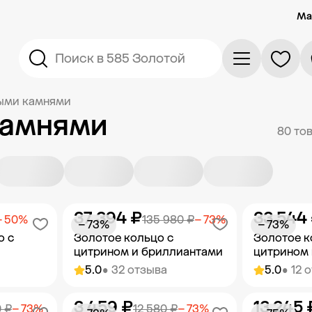
Ма
Поиск в 585 Золотой
ными камнями
камнями
80 то
37 394 ₽
33 544
− 50%
135 980 ₽
− 73%
− 73%
− 73%
о с
Золотое кольцо с
Золотое к
цитрином и бриллиантами
цитрином 
5.0
• 32 отзыва
5.0
• 12 
3 459 ₽
13 245 
орзину
Добавить в корзину
Добав
0 ₽
− 73%
12 580 ₽
− 73%