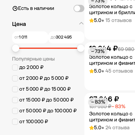
− 73%
Золотое кольцо с
Есть в наличии
цитрином и брилл
5.0
• 15 отзывов
Цена
от
до
19 244 ₽
Добавить в к
69 980
− 73%
Золотое кольцо с
Популярные цены
цитрином и фиани
до 2 000 ₽
5.0
• 45 отзывов
от 2 000 ₽ до 5 000 ₽
от 5 000 ₽ до 15 000 ₽
27 646 ₽
Добавить в к
от 15 000 ₽ до 50 000 ₽
− 83%
157 980 ₽
− 83%
от 50 000 ₽ до 100 000 ₽
Золотое кольцо с
цитрином и фиани
от 100 000 ₽
5.0
• 24 отзыва