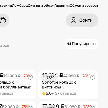
газины
Ломбард
Скупка и обмен
Гарантия
Обмен и возврат
Войти
Популярные
варов
 ₽
13 194 ₽
121 980 ₽
− 73%
47 980 ₽
− 73%
− 73%
ольцо с
Золотое кольцо с
и бриллиантами
цитрином
отзывов
5.0
• 37 отзывов
₽
17 044 ₽
ить в корзину
Добавить в корзину
52 980 ₽
− 75%
61 980 ₽
− 73%