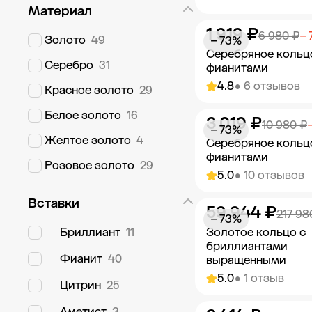
Материал
1 919 ₽
Добавить в к
6 980 ₽
− 
Золото
49
− 73%
Серебряное кольц
Серебро
31
фианитами
4.8
• 6 отзывов
Красное золото
29
Белое золото
16
3 019 ₽
Добавить в к
10 980 ₽
− 73%
Желтое золото
4
Серебряное кольц
фианитами
Розовое золото
29
5.0
• 10 отзывов
Вставки
59 944 ₽
Добавить в к
217 98
− 73%
Бриллиант
11
Золотое кольцо с
бриллиантами
Фианит
40
выращенными
5.0
• 1 отзыв
Цитрин
25
Аметист
3