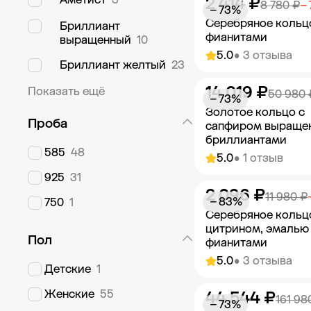
2 414 ₽
Добавить в к
8 780 ₽
−
− 73%
Серебряное кольц
Бриллиант
фианитами
выращенный
10
5.0
• 3 отзыва
Бриллиант желтый
23
14 019 ₽
Показать ещё
Добавить в к
50 980 
− 73%
Золотое кольцо с
Проба
сапфиром выраще
бриллиантами
585
48
5.0
• 1 отзыв
925
31
2 096 ₽
Добавить в к
11 980 ₽
− 83%
750
1
Серебряное кольц
цитрином, эмалью
Пол
фианитами
5.0
• 3 отзыва
Детские
1
Женские
55
44 544 ₽
Добавить в к
161 98
− 73%