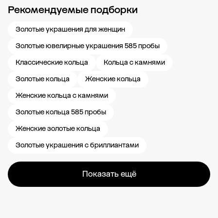
Рекомендуемые подборки
Новости компании
Журнал ЗОЛОТОЙ
Блог
Карьера в 585 Золотой
Золотые украшения для женщин
Золотые ювелирные украшения 585 пробы
Классические кольца
Кольца с камнями
Золотые кольца
Женские кольца
Женские кольца с камнями
Золотые кольца 585 пробы
Женские золотые кольца
Золотые украшения с бриллиантами
Показать ещё