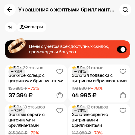
Украшения с желтыми бриллиантами
Фильтры
Цены с учетом всех доступных скидок,
промокодов и бонусов
5.0
• 32 отзыва
5.0
• 21 отзыв
− 73%
− 78%
Золотое кольцо с
Золотая подвеска с
цитрином и бриллиантами
цитрином и бриллиантами
135 980 ₽
− 73%
199 980 ₽
− 78%
37 394 ₽
44 995 ₽
5.0
• 13 отзывов
5.0
• 12 отзывов
− 72%
− 73%
Добавить в корзину
Добавить в корзину
Золотые серьги с
Золотые серьги с
цитринами и
цитринами и
бриллиантами
бриллиантами
215 980 ₽
− 72%
143 980 ₽
− 73%