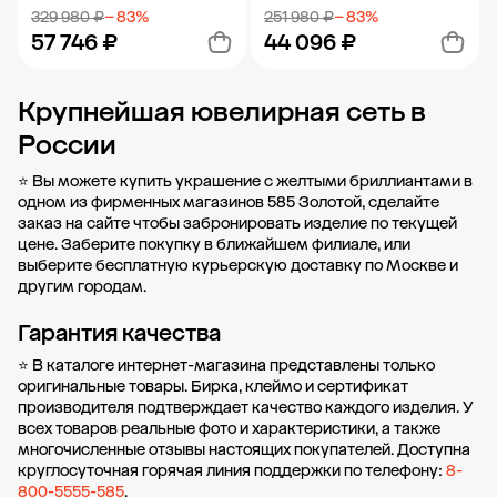
329 980 ₽
− 83%
251 980 ₽
− 83%
57 746 ₽
44 096 ₽
Крупнейшая ювелирная сеть в
Добавить в корзину
Добавить в корзину
России
⭐ Вы можете купить украшение с желтыми бриллиантами в
одном из фирменных магазинов 585 Золотой, сделайте
заказ на сайте чтобы забронировать изделие по текущей
цене. Заберите покупку в
ближайшем филиале
, или
выберите бесплатную курьерскую доставку по Москве и
другим городам.
Гарантия качества
⭐ В каталоге интернет-магазина представлены только
оригинальные товары. Бирка, клеймо и сертификат
производителя подтверждает качество каждого изделия. У
всех товаров реальные фото и характеристики, а также
многочисленные отзывы настоящих покупателей. Доступна
круглосуточная горячая линия поддержки по телефону:
8-
800-5555-585
.