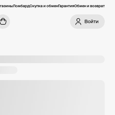
газины
Ломбард
Скупка и обмен
Гарантия
Обмен и возврат
Войти