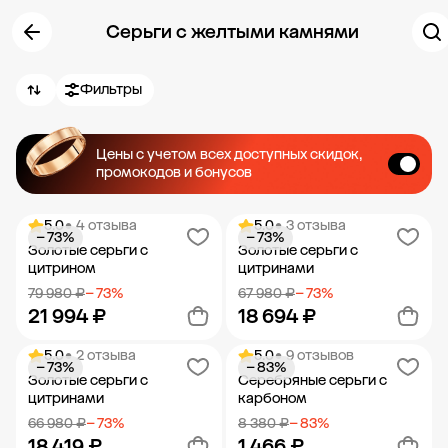
Серьги с желтыми камнями
Фильтры
Цены с учетом всех доступных скидок,
промокодов и бонусов
5.0
• 4 отзыва
5.0
• 3 отзыва
− 73%
− 73%
Золотые серьги с
Золотые серьги с
цитрином
цитринами
79 980 ₽
− 73%
67 980 ₽
− 73%
21 994 ₽
18 694 ₽
5.0
• 2 отзыва
5.0
• 9 отзывов
− 73%
− 83%
Добавить в корзину
Добавить в корзину
Золотые серьги с
Серебряные серьги с
цитринами
карбоном
66 980 ₽
− 73%
8 380 ₽
− 83%
18 419 ₽
1 466 ₽