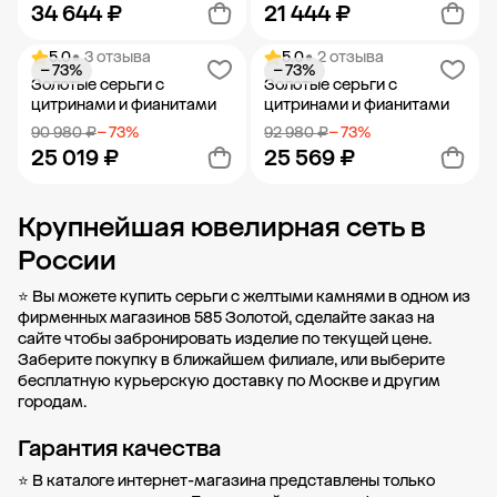
34 644 ₽
21 444 ₽
5.0
• 3 отзыва
5.0
• 2 отзыва
− 73%
− 73%
Добавить в корзину
Добавить в корзину
Золотые серьги с
Золотые серьги с
цитринами и фианитами
цитринами и фианитами
90 980 ₽
− 73%
92 980 ₽
− 73%
25 019 ₽
25 569 ₽
Крупнейшая ювелирная сеть в
Добавить в корзину
Добавить в корзину
России
⭐ Вы можете купить серьги с желтыми камнями в одном из
фирменных магазинов 585 Золотой, сделайте заказ на
сайте чтобы забронировать изделие по текущей цене.
Заберите покупку в
ближайшем филиале
, или выберите
бесплатную курьерскую доставку по Москве и другим
городам.
Гарантия качества
⭐ В каталоге интернет-магазина представлены только