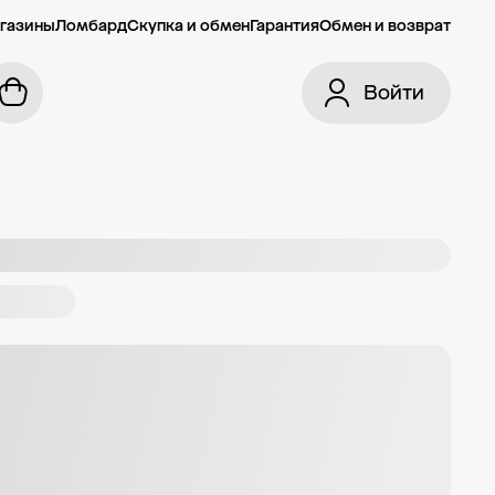
газины
Ломбард
Скупка и обмен
Гарантия
Обмен и возврат
Войти