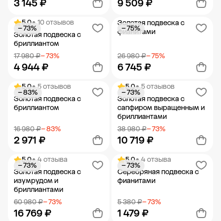
3 145 ₽
9 509 ₽
5.0
• 10 отзывов
Золотая подвеска с
− 73%
− 75%
Добавить в корзину
Добавить в корзину
фианитами
Золотая подвеска с
бриллиантом
17 980 ₽
− 73%
26 980 ₽
− 75%
4 944 ₽
6 745 ₽
5.0
• 5 отзывов
5.0
• 5 отзывов
− 83%
− 73%
Добавить в корзину
Добавить в корзину
Золотая подвеска с
Золотая подвеска с
бриллиантом
сапфиром выращенным и
бриллиантами
16 980 ₽
− 83%
38 980 ₽
− 73%
2 971 ₽
10 719 ₽
5.0
• 4 отзыва
5.0
• 4 отзыва
− 73%
− 73%
Добавить в корзину
Добавить в корзину
Золотая подвеска с
Серебряная подвеска с
изумрудом и
фианитами
бриллиантами
60 980 ₽
− 73%
5 380 ₽
− 73%
16 769 ₽
1 479 ₽