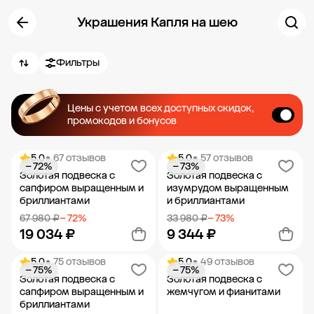
Украшения Капля на шею
Фильтры
Цены с учетом всех доступных скидок,
промокодов и бонусов
5.0
• 67 отзывов
5.0
• 57 отзывов
− 72%
− 73%
Золотая подвеска с
Золотая подвеска с
сапфиром выращенным и
изумрудом выращенным
бриллиантами
и бриллиантами
67 980 ₽
− 72%
33 980 ₽
− 73%
19 034 ₽
9 344 ₽
5.0
• 75 отзывов
5.0
• 49 отзывов
− 75%
− 75%
Добавить в корзину
Добавить в корзину
Золотая подвеска с
Золотая подвеска с
сапфиром выращенным и
жемчугом и фианитами
бриллиантами