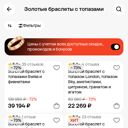
Золотые браслеты с топазами
Фильтры
Цены с учетом всех доступных скидок,
промокодов и бонусов
5.0
• 35 отзывов
5.0
• 4 отзыва
− 72%
− 73%
Золотой браслет с
Золотой браслет с
топазами Swiss и
топазом London, топазом
фианитами
Sky, аметистами,
цитрином, гранатом и
агатом
139 980 ₽
− 72%
80 980 ₽
− 73%
39 194 ₽
22 269 ₽
5.0
• 1 отзыв
5.0
• 23 отзыва
− 73%
ХИТ
Добавить в корзину
Добавить в корзину
Золотой браслет с
Золотой браслет с