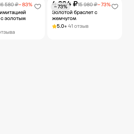
4 394 ₽
ить в корзину
Добавить в корзину
16 580 ₽
− 83%
15 980 ₽
− 73%
− 73%
 имитацией
Золотой браслет с
 с золотым
жемчугом
5.0
• 41 отзыв
отзыва
ить в корзину
Добавить в корзину