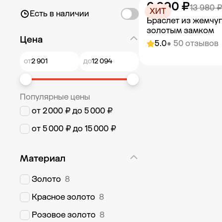
6 990 ₽
Добавить в к
13 980 ₽
ХИТ
Есть в наличии
Браслет из жемчуг
золотым замком
Цена
5.0
• 50 отзывов
от
до
Добавить в к
Популярные цены
от 2 000 ₽ до 5 000 ₽
от 5 000 ₽ до 15 000 ₽
Материал
Золото
8
Красное золото
8
Розовое золото
8