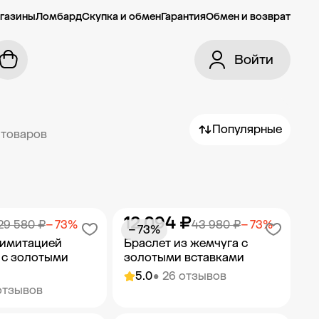
газины
Ломбард
Скупка и обмен
Гарантия
Обмен и возврат
Войти
Популярные
 товаров
12 094 ₽
29 580 ₽
− 73%
43 980 ₽
− 73%
− 73%
 имитацией
Браслет из жемчуга с
 с золотыми
золотыми вставками
5.0
• 26 отзывов
отзывов