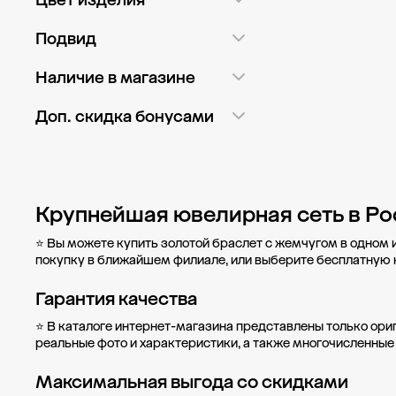
Цвет изделия
Прозрачный
1
Белый
6
Подвид
Розовый
1
Красный
1
Из бусин
7
Наличие в магазине
Розовый
1
Доп. скидка бонусами
Нет
8
ГМ Ашан Марфино
2
ГМ Ашан Мытищи
1
Крупнейшая ювелирная сеть в Ро
ГМ Глобус Красногорск
2
⭐ Вы можете купить золотой браслет с жемчугом в одном 
МФТК Бутово Молл
покупку в
ближайшем филиале
, или выберите бесплатную
(остров)
2
Гарантия качества
пл. Привокзальная
площадь, д. 7
1
⭐ В каталоге интернет-магазина представлены только ори
реальные фото и характеристики, а также многочисленные
пр-кт Мельникова, д. 2Б
1
Максимальная выгода со скидками
Показать ещё