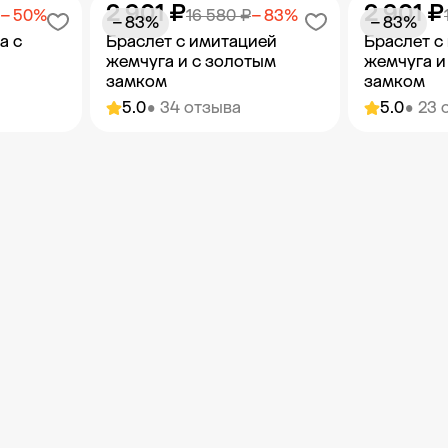
2 901 ₽
2 901 ₽
орзину
Добавить в корзину
Добав
− 50%
16 580 ₽
− 83%
− 83%
− 83%
а с
Браслет с имитацией
Браслет с
жемчуга и с золотым
жемчуга и
замком
замком
5.0
• 34 отзыва
5.0
• 23 
орзину
Добавить в корзину
Добав