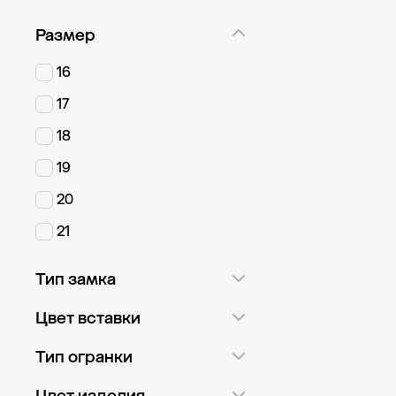
Размер
16
17
18
19
20
21
Тип замка
Шпрингель
7
Цвет вставки
Белый
7
Тип огранки
Перламутровый
7
Круглая
2