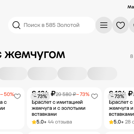
Ма
Поиск в 585 Золотой
с жемчугом
8
8 134 ₽
8 134 ₽
− 50%
29 580 ₽
− 73%
− 73%
− 73%
а с
Браслет с имитацией
Браслет с
ми
жемчуга и с золотыми
жемчуга и
вставками
вставками
5.0
• 44 отзыва
5.0
• 28 