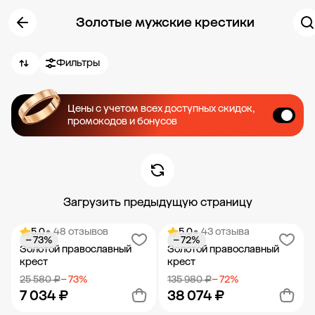
Золотые мужские крестики
Фильтры
Цены с учетом всех доступных скидок,
промокодов и бонусов
Загрузить предыдущую страницу
5.0
• 48 отзывов
5.0
• 43 отзыва
− 73%
− 72%
Золотой православный
Золотой православный
крест
крест
25 580 ₽
− 73%
135 980 ₽
− 72%
7 034 ₽
38 074 ₽