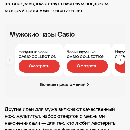
автоподзаводом станут памятным подарком,
который прослужит десятилетия.
Мужские часы Casio
Наручные часы
Часы наручные
Наручн
CASIO COLLECTION
CASIO COLLECTION
CASIO 
MTP-VD01L-2B
MTP-11
Смотреть
Смотреть
С
Больше предложений
Другие идеи для мужа включают качественный
нож, мультитул, набор отвёрток с медными
наконечниками — для тех, кто любит мастерить