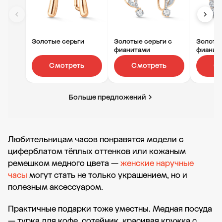
Золотые серьги
Золотые серьги с
Золотые
фианитами
фианит
Смотреть
Смотреть
С
Больше предложений
Любительницам часов понравятся модели с
циферблатом тёплых оттенков или кожаным
ремешком медного цвета —
женские наручные
часы
могут стать не только украшением, но и
полезным аксессуаром.
Практичные подарки тоже уместны. Медная посуда
— турка для кофе, сотейник, красивая кружка с