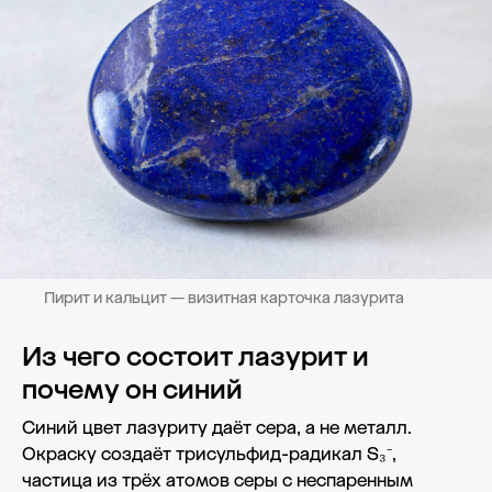
Пирит и кальцит — визитная карточка лазурита
Из чего состоит лазурит и
почему он синий
Синий цвет лазуриту даёт сера, а не металл.
Окраску создаёт трисульфид-радикал S₃⁻,
частица из трёх атомов серы с неспаренным