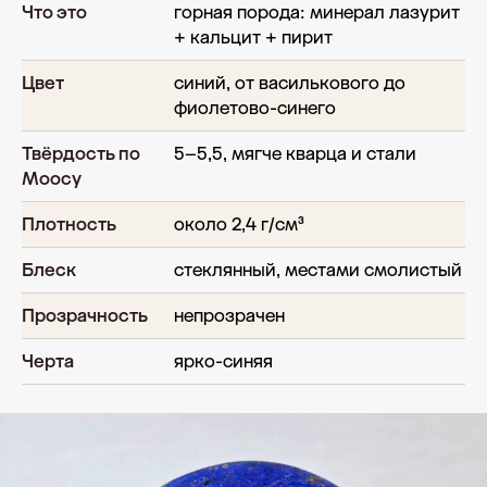
Что это
горная порода: минерал лазурит
+ кальцит + пирит
Цвет
синий, от василькового до
фиолетово-синего
Твёрдость по
5–5,5, мягче кварца и стали
Моосу
Плотность
около 2,4 г/см³
Блеск
стеклянный, местами смолистый
Прозрачность
непрозрачен
Черта
ярко-синяя