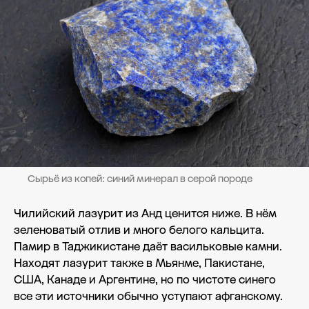
Сырьё из копей: синий минерал в серой породе
Чилийский лазурит из Анд ценится ниже. В нём
зеленоватый отлив и много белого кальцита.
Памир в Таджикистане даёт васильковые камни.
Находят лазурит также в Мьянме, Пакистане,
США, Канаде и Аргентине, но по чистоте синего
все эти источники обычно уступают афганскому.