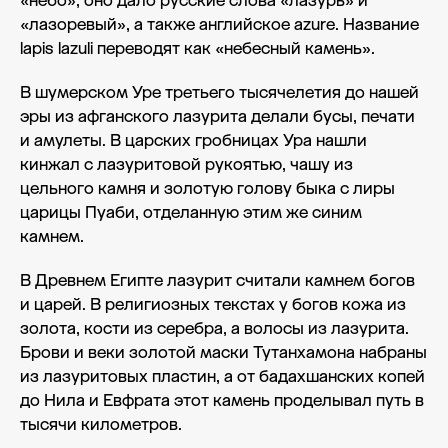
«небо», оно дало русские слова «лазурь» и
«лазоревый», а также английское azure. Название
lapis lazuli переводят как «небесный камень».
В шумерском Уре третьего тысячелетия до нашей
эры из афганского лазурита делали бусы, печати
и амулеты. В царских гробницах Ура нашли
кинжал с лазуритовой рукоятью, чашу из
цельного камня и золотую голову быка с лиры
царицы Пуаби, отделанную этим же синим
камнем.
В Древнем Египте лазурит считали камнем богов
и царей. В религиозных текстах у богов кожа из
золота, кости из серебра, а волосы из лазурита.
Брови и веки золотой маски Тутанхамона набраны
из лазуритовых пластин, а от бадахшанских копей
до Нила и Евфрата этот камень проделывал путь в
тысячи километров.