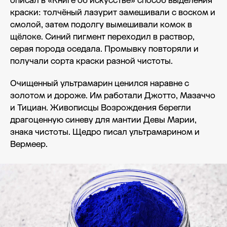
описал в «Книге об искусстве» способ выделения
краски: толчёный лазурит замешивали с воском и
смолой, затем подолгу вымешивали комок в
щёлоке. Синий пигмент переходил в раствор,
серая порода оседала. Промывку повторяли и
получали сорта краски разной чистоты.
Очищенный ультрамарин ценился наравне с
золотом и дороже. Им работали Джотто, Мазаччо
и Тициан. Живописцы Возрождения берегли
драгоценную синеву для мантии Девы Марии,
знака чистоты. Щедро писал ультрамарином и
Вермеер.