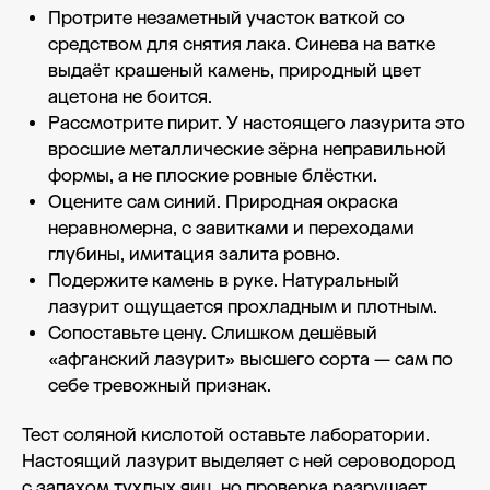
Протрите незаметный участок ваткой со
средством для снятия лака. Синева на ватке
выдаёт крашеный камень, природный цвет
ацетона не боится.
Рассмотрите пирит. У настоящего лазурита это
вросшие металлические зёрна неправильной
формы, а не плоские ровные блёстки.
Оцените сам синий. Природная окраска
неравномерна, с завитками и переходами
глубины, имитация залита ровно.
Подержите камень в руке. Натуральный
лазурит ощущается прохладным и плотным.
Сопоставьте цену. Слишком дешёвый
«афганский лазурит» высшего сорта — сам по
себе тревожный признак.
Тест соляной кислотой оставьте лаборатории.
Настоящий лазурит выделяет с ней сероводород
с запахом тухлых яиц, но проверка разрушает