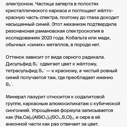
электроном. Частица заперта в полостях
кристаллического каркаса и поглощает жёлто-
красную часть спектра, поэтому до глаза доходит
насыщенный синий. Этот механизм подтвердила
резонансная рамановская спектроскопия в
исследованиях 2023 года. Кобальта или меди,
обычных «синих» металлов, в породе нет.
Оттенок зависит от вида серного радикала.
Дисульфид S₂⁻ сдвигает цвет к жёлтому,
тетрасульфид S₄⁻ — к красному, а чистый ровный
синий получается там, где преобладает именно
S₃⁻.
Минерал лазурит относится к содалитовой
группе, каркасным алюмосиликатам с кубической
сингонией. Упрощённая формула записывается
как (Na,Ca)₈(AlSiO₄)₆(SO₄,S,Cl)₂, и сера в её
анионной части как раз отвечает за цвет.