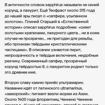
В античности словом sapphirus называли не синий
корунд, а лазурит. Ещё Теофраст около 315 года
до нашей эры писал о «сапфире, усыпанном
золотом». Плиний Старший в «Естественной
истории» описал sapphirus подробнее: «сияет
золотыми крапинами, лазурного цвета… ни в коем
случае не прозрачен… не пригоден для резьбы,
ибо пронизан твёрдыми кристаллическими
частицами». В описании узнаются пирит,
непрозрачность и твёрдые включения, неудобные
резчику. Современный сапфир, прозрачный
корунд твёрдостью 9, с лазуритом роднит только
это древнее имя.
Вторую славу камню принёс ультрамарин.
Название идёт от латинского ultramarinus,
«заморский»: пигмент везли морем из Азии.
Около 1400 года флорентиец Ченнино Ченнини