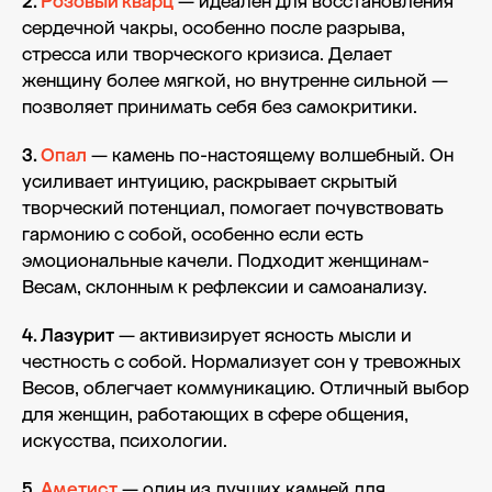
2.
Розовый кварц
— идеален для восстановления
сердечной чакры, особенно после разрыва,
стресса или творческого кризиса. Делает
женщину более мягкой, но внутренне сильной —
позволяет принимать себя без самокритики.
3.
Опал
— камень по-настоящему волшебный. Он
усиливает интуицию, раскрывает скрытый
творческий потенциал, помогает почувствовать
гармонию с собой, особенно если есть
эмоциональные качели. Подходит женщинам-
Весам, склонным к рефлексии и самоанализу.
4. Лазурит
— активизирует ясность мысли и
честность с собой. Нормализует сон у тревожных
Весов, облегчает коммуникацию. Отличный выбор
для женщин, работающих в сфере общения,
искусства, психологии.
5.
Аметист
— один из лучших камней для