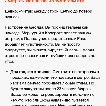
Смотреть все подвески с аметистом >>>
Девиз:
«Читаю между строк, целую до потери
пульса».
Настроение месяца.
Вы проницательны как
никогда. Меркурий в Козероге делает ваш ум
острым, а Полнолуние в родственном Раке
добавляет чувственности. Вы не просто
флиртуете, вы гипнотизируете. Январь – месяц
страстных переписок и глубоких разговоров до
утра.
Для тех, кто в поиске.
Смотрите по сторонам в
поездках, даже если это поездка в метро. Ваша
харизма сейчас пробивает любые стены. Но
будьте аккуратны после 23 января: Марс в
Водолее может спровоцировать конфликт с
кем-то, кто слишком навязчиво пытается
нарушить ваши границы. Или, наоборот, вы