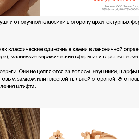
и ушли от скучной классики в сторону архитектурных фо
как классические одиночные камни в лаконичной оправе
ра), маленькие керамические сферы или строгая геомет
серьги. Они не цепляются за волосы, наушники, шарфы 
товым замком или плоской тыльной стороной. Это позв
вления штифта.