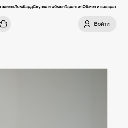
газины
Ломбард
Скупка и обмен
Гарантия
Обмен и возврат
Войти