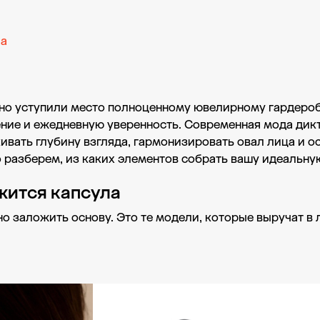
ла
ьно уступили место полноценному ювелирному гардеробу
ение и ежедневную уверенность. Современная мода дик
кивать глубину взгляда, гармонизировать овал лица и 
о разберем, из каких элементов собрать вашу идеальную
ржится капсула
о заложить основу. Это те модели, которые выручат в 