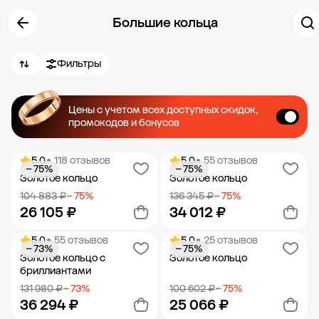
Большие кольца
Фильтры
Цены с учетом всех доступных скидок,
промокодов и бонусов
5.0
• 118 отзывов
5.0
• 55 отзывов
− 75%
− 75%
Золотое кольцо
Золотое кольцо
104 883 ₽
− 75%
136 345 ₽
− 75%
26 105 ₽
34 012 ₽
5.0
• 55 отзывов
5.0
• 25 отзывов
− 73%
− 75%
Добавить в корзину
Добавить в корзину
Золотое кольцо с
Золотое кольцо
бриллиантами
131 980 ₽
− 73%
100 602 ₽
− 75%
36 294 ₽
25 066 ₽