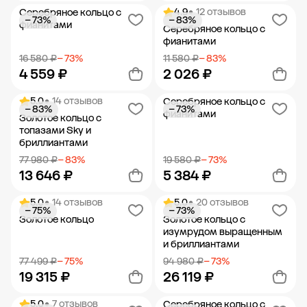
4.9
• 12 отзывов
Серебряное кольцо с
− 73%
− 83%
Добавить в корзину
Добавить в корзину
фианитами
Серебряное кольцо с
фианитами
16 580 ₽
− 73%
11 580 ₽
− 83%
4 559 ₽
2 026 ₽
5.0
• 14 отзывов
Серебряное кольцо с
− 83%
− 73%
Добавить в корзину
Добавить в корзину
фианитами
Золотое кольцо с
топазами Sky и
бриллиантами
77 980 ₽
− 83%
19 580 ₽
− 73%
13 646 ₽
5 384 ₽
5.0
• 14 отзывов
5.0
• 20 отзывов
− 75%
− 73%
Добавить в корзину
Добавить в корзину
Золотое кольцо
Золотое кольцо с
изумрудом выращенным
и бриллиантами
77 499 ₽
− 75%
94 980 ₽
− 73%
19 315 ₽
26 119 ₽
5.0
• 7 отзывов
Серебряное кольцо с