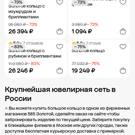
− 73%
− 73%
Добавить в корзину
Добавить в корзину
фианитом
Золотое кольцо с
изумрудом и
бриллиантами
95 980 ₽
− 73%
3 980 ₽
− 73%
26 394 ₽
1 094 ₽
5.0
• 7 отзывов
5.0
• 1 отзыв
− 83%
− 75%
Добавить в корзину
Добавить в корзину
Золотое кольцо с
Золотое кольцо
рубином и бриллиантами
149 980 ₽
− 83%
77 032 ₽
− 75%
26 246 ₽
19 249 ₽
Крупнейшая ювелирная сеть в
Добавить в корзину
Добавить в корзину
России
⭐ Вы можете купить большое кольцо в одном из фирменных
магазинов 585 Золотой, сделайте заказ на сайте чтобы
забронировать изделие по текущей цене. Заберите покупку
в ближайшем филиале в Москве или
других городах
, также
доступна бесплатная курьерскую доставка с примеркой.