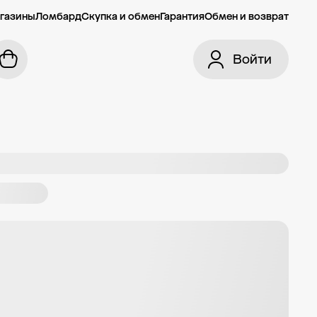
газины
Ломбард
Скупка и обмен
Гарантия
Обмен и возврат
Войти