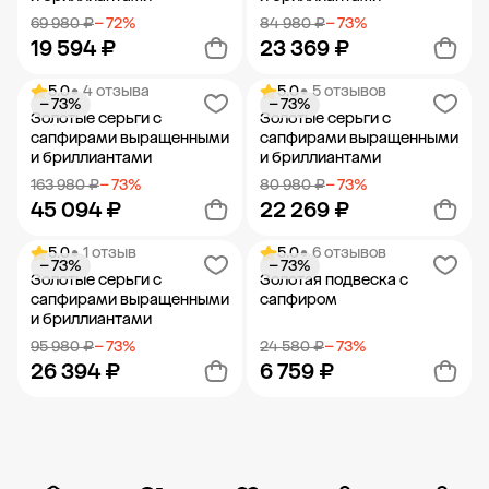
69 980 ₽
− 72%
84 980 ₽
− 73%
19 594 ₽
23 369 ₽
5.0
• 4 отзыва
5.0
• 5 отзывов
− 73%
− 73%
Добавить в корзину
Добавить в корзину
Золотые серьги с
Золотые серьги с
сапфирами выращенными
сапфирами выращенными
и бриллиантами
и бриллиантами
163 980 ₽
− 73%
80 980 ₽
− 73%
45 094 ₽
22 269 ₽
5.0
• 1 отзыв
5.0
• 6 отзывов
− 73%
− 73%
Добавить в корзину
Добавить в корзину
Золотые серьги с
Золотая подвеска с
сапфирами выращенными
сапфиром
и бриллиантами
95 980 ₽
− 73%
24 580 ₽
− 73%
26 394 ₽
6 759 ₽
Новости компании
Журнал ЗОЛОТОЙ
Блог
Карьера в 585 Золотой
Добавить в корзину
Добавить в корзину