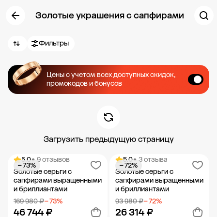
Золотые украшения с сапфирами
Фильтры
Цены с учетом всех доступных скидок,
промокодов и бонусов
Загрузить предыдущую страницу
5.0
• 9 отзывов
5.0
• 3 отзыва
− 73%
− 72%
Золотые серьги с
Золотые серьги с
сапфирами выращенными
сапфирами выращенными
и бриллиантами
и бриллиантами
169 980 ₽
− 73%
93 980 ₽
− 72%
46 744 ₽
26 314 ₽