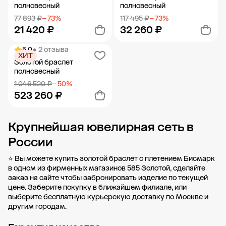
полновесный
полновесный
77 893 ₽
− 73%
117 495 ₽
− 73%
21 420 ₽
32 260 ₽
5.0
• 2 отзыва
ХИТ
Добавить в корзину
Добавить в корзину
Золотой браслет
полновесный
1 046 520 ₽
− 50%
523 260 ₽
Крупнейшая ювелирная сеть в
Добавить в корзину
России
⭐ Вы можете купить золотой браслет с плетением Бисмарк
в одном из фирменных магазинов 585 Золотой, сделайте
заказ на сайте чтобы забронировать изделие по текущей
цене. Заберите покупку в
ближайшем филиале
, или
выберите бесплатную курьерскую доставку по Москве и
другим городам.