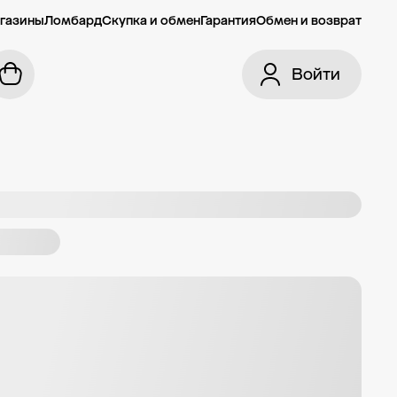
газины
Ломбард
Скупка и обмен
Гарантия
Обмен и возврат
Войти