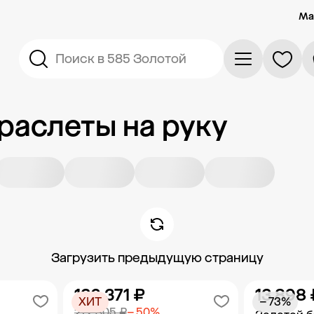
Ма
Поиск в 585 Золотой
раслеты на руку
Загрузить предыдущую страницу
136 371 ₽
13 898 
ХИТ
− 73%
272 805 ₽
− 50%