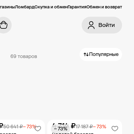
газины
Ломбард
Скупка и обмен
Гарантия
Обмен и возврат
Войти
Популярные
69 товаров
₽
4 714 ₽
50 641 ₽
− 73%
17 187 ₽
− 73%
− 73%