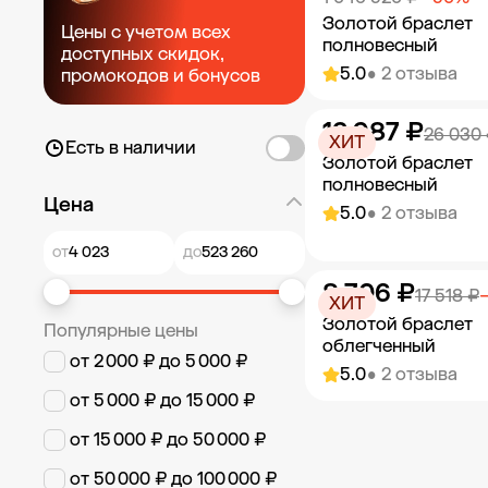
Золотой браслет
Цены с учетом всех
полновесный
доступных скидок,
5.0
• 2 отзыва
промокодов и бонусов
12 987 ₽
Добавить в к
26 030
ХИТ
Есть в наличии
Золотой браслет
полновесный
Цена
5.0
• 2 отзыва
от
до
8 706 ₽
Добавить в к
17 518 ₽
ХИТ
Золотой браслет
Популярные цены
облегченный
от 2 000 ₽ до 5 000 ₽
5.0
• 2 отзыва
от 5 000 ₽ до 15 000 ₽
Добавить в к
от 15 000 ₽ до 50 000 ₽
от 50 000 ₽ до 100 000 ₽