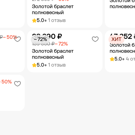
Золотой б
Золотой браслет
полновес
полновесный
5.0
• 1 отзыв
38 390 ₽
47 352 
орзину
Добавить в корзину
Добав
 ₽
− 50%
− 72%
ХИТ
139 600 ₽
− 72%
Золотой б
Золотой браслет
полновес
полновесный
5.0
• 4 о
5.0
• 1 отзыв
орзину
Добавить в корзину
Добав
− 50%
орзину