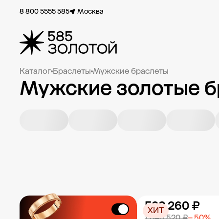
8 800 5555 585
Москва
Каталог
Браслеты
Мужские браслеты
Мужские золотые б
523 260 ₽
ХИТ
1 046 520 ₽
− 50%