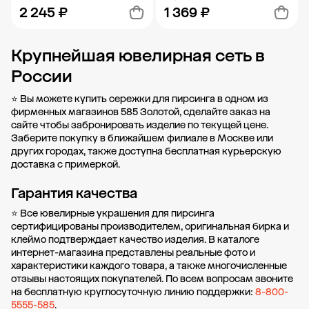
2 245 ₽
1 369 ₽
Крупнейшая ювелирная сеть в
Добавить в корзину
Добавить в корзину
России
⭐ Вы можете купить сережки для пирсинга в одном из
фирменных магазинов 585 Золотой, сделайте заказ на
сайте чтобы забронировать изделие по текущей цене.
Заберите покупку в ближайшем филиале в Москве или
других городах
, также доступна бесплатная курьерскую
доставка с примеркой.
Гарантия качества
⭐ Все ювелирные украшения для пирсинга
сертифицированы производителем, оригинальная бирка и
клеймо подтверждает качество изделия. В каталоге
интернет-магазина представлены реальные фото и
характеристики каждого товара, а также многочисленные
отзывы настоящих покупателей. По всем вопросам звоните
на бесплатную круглосуточную линию поддержки:
8-800-
5555-585
.