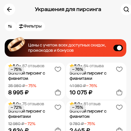
Украшения для пирсинга
Фильтры
Цены с учетом всех доступных скидок,
промокодов и бонусов
5.0
• 87 отзывов
5.0
• 64 отзыва
− 75%
− 76%
Золотой пирсинг с
Золотой пирсинг с
фианитом
фианитами
35 980 ₽
− 75%
41 980 ₽
− 76%
8 995 ₽
10 075 ₽
5.0
• 75 отзывов
5.0
• 81 отзыв
− 72%
− 75%
Добавить в корзину
Добавить в корзину
Золотой пирсинг с
Золотой пирсинг с
фианитами
фианитом
12 980 ₽
− 72%
9 780 ₽
− 75%
3 634 ₽
2 445 ₽