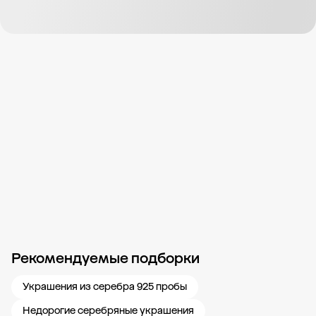
Рекомендуемые подборки
Новости компании
Журнал ЗОЛОТОЙ
Блог
Карьера в 585 Золотой
Украшения из серебра 925 пробы
Недорогие серебряные украшения